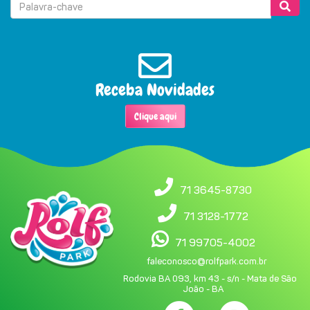
Receba Novidades
Clique aqui
71 3645-8730
71 3128-1772
71 99705-4002
faleconosco@rolfpark.com.br
Rodovia BA 093, km 43 - s/n - Mata de São
João - BA